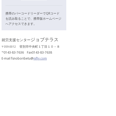
携帯のバーコードリーダーでQRコード
を読み取ることで、携帯版ホームページ
へアクセスできます。
ジョブテラス
就労支援センター
登別市中央町１丁目１０－８
〒059-0012
℡0143-83-7636 Fax0143-83-7638
E-mail fsnoboribetu@
nifty.com